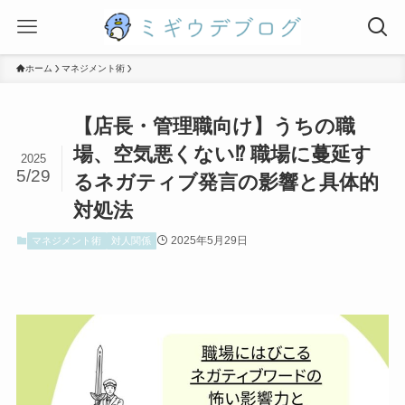
ホーム
マネジメント術
【店長・管理職向け】うちの職
場、空気悪くない⁉ 職場に蔓延す
2025
5/29
るネガティブ発言の影響と具体的
対処法
2025年5月29日
マネジメント術
対人関係