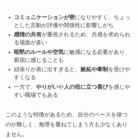
コミュニケーションが密
になりやすく、ちょっ
とした言動が評価や関係性に影響しがち
感情の共有
が重視されるため、共感を求められ
る場面が多い
暗黙のルールや空気
に敏感になる必要があり、
窮屈に感じることも
頑張りが表に出すぎると、
嫉妬や牽制
を受けや
すくなる
一方で、
やりがい
や
人の役に立つ喜び
を感じや
すい職場でもある
このような特徴があるため、自分のペースを保つ
のが難しく、無理を重ねてしまう方も少なくあり
ません。