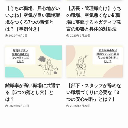
【うちの職場、居心地がい
【店長・管理職向け】うち
いよね】空気が良い職場環
の職場、空気悪くない⁉ 職
境をつくる7つの習慣と
場に蔓延するネガティブ発
は？［事例付き］
言の影響と具体的対処法
2025年6月2日
2025年5月29日
離職率が高い職場に共通す
【部下・スタッフが辞めな
る【5つの落とし穴】と
い職場づくりに必要な「3
は？
つの安心材料」とは？】
2025年5月23日
2025年5月20日